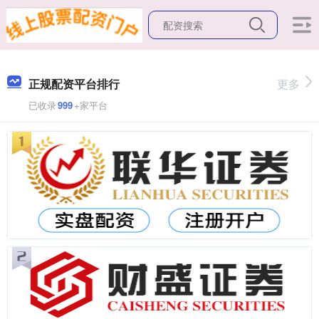
正规配资平台排行
更多
已收录
999
+家平台