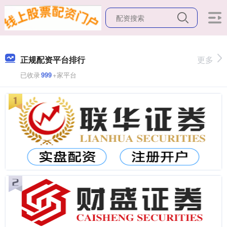
正规配资平台排行
更多
已收录
999
+家平台