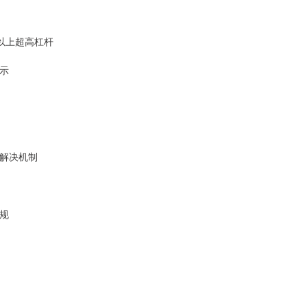
倍以上超高杠杆
公示
纷解决机制
法规