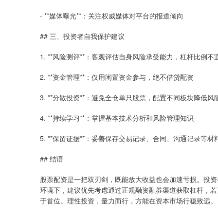
- **媒体曝光**：关注权威媒体对平台的报道倾向
## 三、投资者自我保护建议
1. **风险测评**：客观评估自身风险承受能力，杠杆比例
2. **资金管理**：仅用闲置资金参与，绝不借贷配资
3. **分散投资**：避免全仓单只股票，配置不同板块降低风
4. **持续学习**：掌握基本技术分析和风险管理知识
5. **保留证据**：妥善保存交易记录、合同、沟通记录等材
## 结语
股票配资是一把双刃剑，既能放大收益也会加速亏损。投资
环境下，建议优先考虑通过正规融资融券渠道获取杠杆，若
于首位。理性投资，量力而行，方能在资本市场行稳致远。