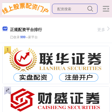
正规配资平台排行
更多
已收录
999
+家平台