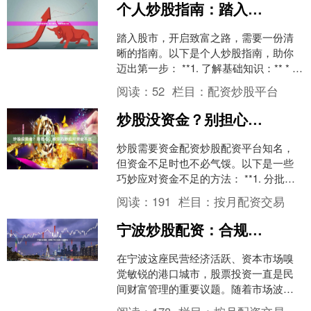
个人炒股指南：踏入股市，掌握致富之道
踏入股市，开启致富之路，需要一份清
晰的指南。以下是个人炒股指南，助你
迈出第一步： **1. 了解基础知识：** * 学
习股票市场的基本概念，如股票、债
阅读：
52
栏目：
配资炒股平台
券、指数等....
炒股没资金？别担心，教你巧妙应对资金不足
炒股需要资金配资炒股配资平台知名，
但资金不足时也不必气馁。以下是一些
巧妙应对资金不足的方法： **1. 分批入
场：** 不要一次性投入所有资金。将资
阅读：
191
栏目：
按月配资交易
金分批投入，....
宁波炒股配资：合规杠杆与本地化策略解析
在宁波这座民营经济活跃、资本市场嗅
觉敏锐的港口城市，股票投资一直是民
间财富管理的重要议题。随着市场波动
与投资需求的演变配资炒股配资平台知