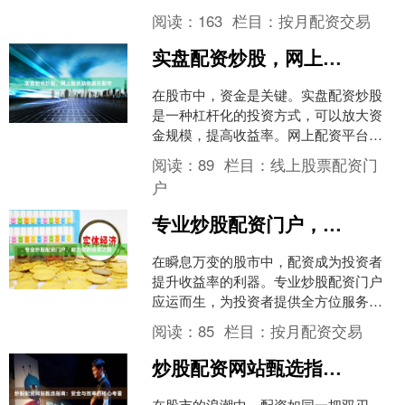
作伙伴成为首要难题。一个不慎，不仅
阅读：
163
栏目：
按月配资交易
可能损失本金，甚至可能陷....
实盘配资炒股，网上配资助你赢在股市
在股市中，资金是关键。实盘配资炒股
是一种杠杆化的投资方式，可以放大资
金规模，提高收益率。网上配资平台为
投资者提供便捷的配资服务股市配资平
阅读：
89
栏目：
线上股票配资门
台，助你赢在股市。 **....
户
专业炒股配资门户，助力您的投资之路
在瞬息万变的股市中，配资成为投资者
提升收益率的利器。专业炒股配资门户
应运而生，为投资者提供全方位服务配
资炒股配资平台知名，助力其投资之
阅读：
85
栏目：
按月配资交易
路。 **一站式服务，满足....
炒股配资网站甄选指南：安全与效率的核心考量
在股市的浪潮中，配资如同一把双刃