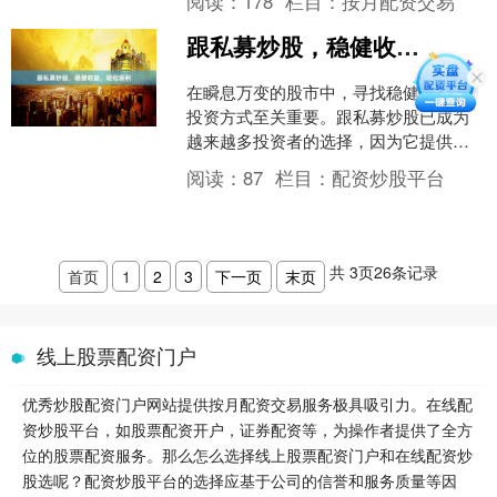
阅读：
178
栏目：
按月配资交易
名，“炒股配资”这一放大....
跟私募炒股，稳健收益，轻松获利
在瞬息万变的股市中，寻找稳健收益的
投资方式至关重要。跟私募炒股已成为
越来越多投资者的选择，因为它提供了
以下优势： **专业管理：**私募基金由经
阅读：
87
栏目：
配资炒股平台
验丰富的投资经理....
共
3
页
26
条记录
首页
1
2
3
下一页
末页
线上股票配资门户
优秀炒股配资门户网站提供按月配资交易服务极具吸引力。在线配
资炒股平台，如股票配资开户，证券配资等，为操作者提供了全方
位的股票配资服务。那么怎么选择线上股票配资门户和在线配资炒
股选呢？配资炒股平台的选择应基于公司的信誉和服务质量等因