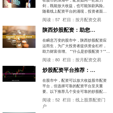
剑，既能放大收益，也可能加剧风险。
随着线上配资平台的涌现，投资者面临
着前所未有的选择困境：如何在众多网
阅读：
57
栏目：
按月配资交易
站中，甄别出既安全可靠又高....
陕西炒股配资：助您投资无忧，财富倍增
在瞬息万变的股市中，陕西炒股配资应
运而生，为广大投资者提供资金杠杆，
助力财富倍增。 **什么是炒股配资？**
炒股配资是一种融资方式，投资者通过
阅读：
80
栏目：
按月配资交易
配资公司获得资金....
炒股配资平台推荐：安全可靠，助你轻松获利
在股市中，配资可以放大收益股市配资
平台，但选择可靠的配资平台至关重
要。以下推荐几个安全可靠的炒股配资
平台，助你轻松获利： **1. 盈信配资**
阅读：
52
栏目：
线上股票配资门
盈信配资是国内....
户