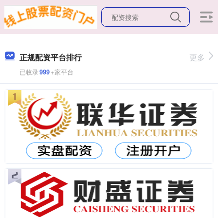
正规配资平台排行
更多
已收录
999
+家平台