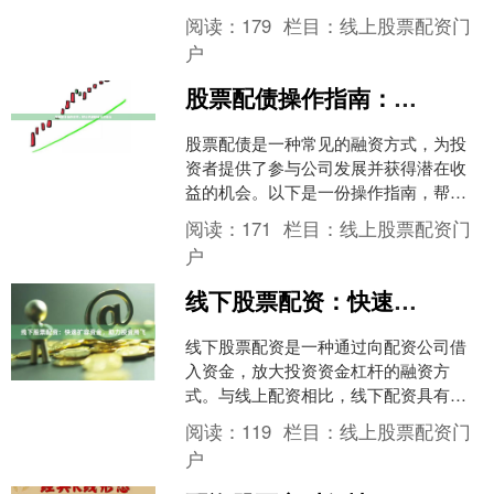
但同时也会放大风险。 **如何进行股票
阅读：
179
栏目：
线上股票配资门
配资？** 1. *....
户
股票配债操作指南：轻松把握配债投资机会
股票配债是一种常见的融资方式，为投
资者提供了参与公司发展并获得潜在收
益的机会。以下是一份操作指南，帮助
您轻松把握配债投资机会： **1. 了解配
阅读：
171
栏目：
线上股票配资门
债条款** 在投....
户
线下股票配资：快速扩容资金，助力投资腾飞
线下股票配资是一种通过向配资公司借
入资金，放大投资资金杠杆的融资方
式。与线上配资相比，线下配资具有以
下优势： * **资金规模更大：**线下配资
阅读：
119
栏目：
线上股票配资门
公司通常拥有更雄....
户