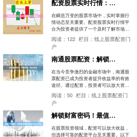
配资股票实时行情：把握市场脉搏，捕捉投资良机
在瞬息万变的股票市场中，实时掌握行
情动态至关重要。配资股票实时行情平
台为投资者提供了一个及时了解市场走
势的窗口，帮助他们做出明智的投资决
阅读：
122
栏目：
线上股票配资门
策。 配资股票实时行情平....
户
南通股票配资：解锁资金，提升收益
在当今竞争激烈的金融市场中，南通股
票配资已成为投资者提升收益率的有效
途径。通过配资，投资者可以放大资金
规模，从而增加潜在收益。 **解锁资金**
阅读：
50
栏目：
线上股票配资门
股票配资允许投....
户
解锁财富密码！最值得信赖的股票配资平台网站
在股票投资领域，配资可以放大收益，
但选择可靠的配资平台至关重要。以下