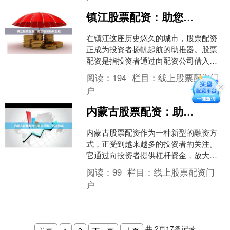
镇江股票配资：助您投资扬帆起航
在镇江这座历史悠久的城市，股票配资
正成为投资者扬帆起航的助推器。股票
配资是指投资者通过向配资公司借入资
金，放大投资本金，从而提高投资收益
阅读：
194
栏目：
线上股票配资门
的一种方式。 镇江的股票....
户
内蒙古股票配资：助力投资，创造财富
内蒙古股票配资作为一种新型的融资方
式，正受到越来越多的投资者的关注。
它通过向投资者提供杠杆资金，放大投
资收益，帮助投资者创造更大的财富。
阅读：
99
栏目：
线上股票配资门
**配资优势** * ....
户
共
2
页
17
条记录