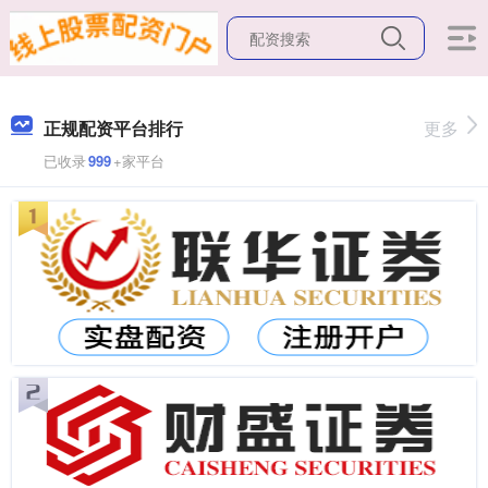
正规配资平台排行
更多
已收录
999
+家平台