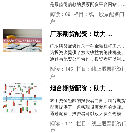
是最值得信赖的股票配资平台网站，为
您提供安全、高效的配资服务： **1. 某
阅读：
69
栏目：
线上股票配资门
某配资平台** ....
户
广东期货配资：助力投资者撬动更大收益
广东期货配资作为一种金融杠杆工具，
为投资者提供了放大收益的绝佳机会。
通过与配资公司合作，投资者可以利用
更高的资金杠杆，从而撬动更大的收
阅读：
146
栏目：
线上股票配资门
益。 期货配资的优势在于：....
户
烟台期货配资：助力资金短缺，实现投资梦想
对于资金短缺的投资者而言，烟台期货
配资提供了一条实现投资梦想的途径。
通过配资，投资者可以放大资金规模，
从而获得更高的投资收益。 烟台期货配
阅读：
171
栏目：
线上股票配资门
资平台提供灵活的配资方....
户