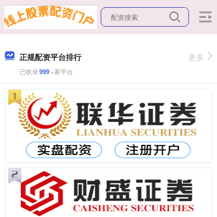
正规配资平台排行
更多
已收录
999
+家平台